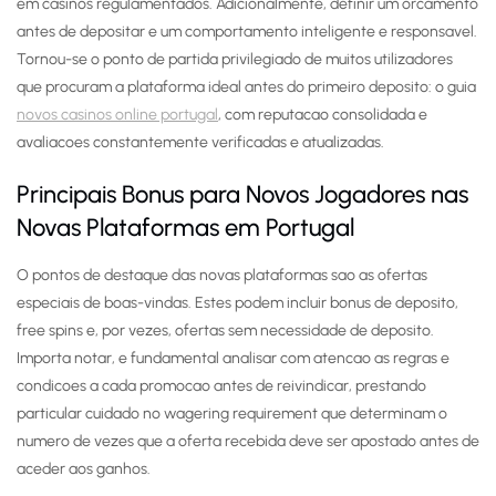
em casinos regulamentados. Adicionalmente, definir um orcamento
antes de depositar e um comportamento inteligente e responsavel.
Tornou-se o ponto de partida privilegiado de muitos utilizadores
que procuram a plataforma ideal antes do primeiro deposito: o guia
novos casinos online portugal
, com reputacao consolidada e
avaliacoes constantemente verificadas e atualizadas.
Principais Bonus para Novos Jogadores nas
Novas Plataformas em Portugal
O pontos de destaque das novas plataformas sao as ofertas
especiais de boas-vindas. Estes podem incluir bonus de deposito,
free spins e, por vezes, ofertas sem necessidade de deposito.
Importa notar, e fundamental analisar com atencao as regras e
condicoes a cada promocao antes de reivindicar, prestando
particular cuidado no wagering requirement que determinam o
numero de vezes que a oferta recebida deve ser apostado antes de
aceder aos ganhos.