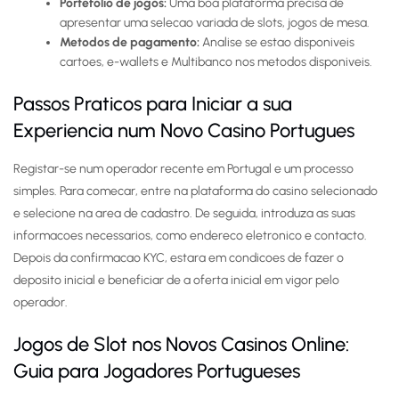
Portefolio de jogos:
Uma boa plataforma precisa de
apresentar uma selecao variada de slots, jogos de mesa.
Metodos de pagamento:
Analise se estao disponiveis
cartoes, e-wallets e Multibanco nos metodos disponiveis.
Passos Praticos para Iniciar a sua
Experiencia num Novo Casino Portugues
Registar-se num operador recente em Portugal e um processo
simples. Para comecar, entre na plataforma do casino selecionado
e selecione na area de cadastro. De seguida, introduza as suas
informacoes necessarios, como endereco eletronico e contacto.
Depois da confirmacao KYC, estara em condicoes de fazer o
deposito inicial e beneficiar de a oferta inicial em vigor pelo
operador.
Jogos de Slot nos Novos Casinos Online:
Guia para Jogadores Portugueses