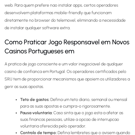
web. Para quem prefere nao instalar apps, certos operadores
desenvolvem plataformas mobile-friendly que funcionam
diretamente no browser do telemovel, eliminando a necessidade
de instalar qualquer software extra.
Como Praticar Jogo Responsavel em Novos
Casinos Portugueses em
A pratica de jogo consciente e um valor inegociavel de qualquer
casino de confianca em Portugal. Os operadores certificados pelo
SRIJ tem de proporcionar mecanismos que apoiem os utilizadores a
gerir as suas apostas.
Teto de gastos:
Defina um teto diario, semanal ou mensal
para as suas apostas e cumpra-o rigorosamente.
Pausa voluntaria:
Caso sinta que o jogo esta a afetar as
suas financas pessoais, utilize a opcao de interrupcao
voluntaria oferecida pelo operador.
Controlo de tempo:
Defina lembretes que o avisem quando