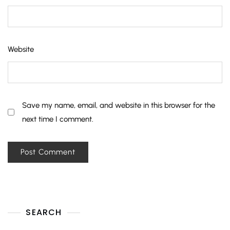
Website
Save my name, email, and website in this browser for the
next time I comment.
SEARCH