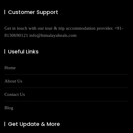
Customer Support
Get in touch with our tour & trip accommodation provider. +91-
8130690121
info@himalayaheals.com
Useful Links
Home
About Us
Contact Us
Blog
Get Update & More