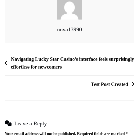
nova13990
Navigating Lucky Star Casino’s interface feels surprisingly
effortless for newcomers
Test Post Created
Leave a Reply
Your email address will not be published.
Required fields are marked
*