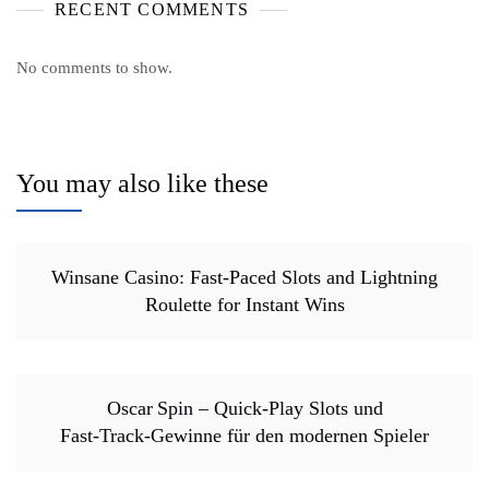
RECENT COMMENTS
No comments to show.
You may also like these
Winsane Casino: Fast‑Paced Slots and Lightning
Roulette for Instant Wins
Oscar Spin – Quick‑Play Slots und
Fast‑Track‑Gewinne für den modernen Spieler