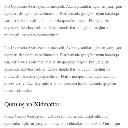
Pin Up casino Azərbaycanın məqsədi, Azərbaycanlılar üçün ən yaxşı şans
oyunları deneyimi yaradılmasıdır. Platformada geniş bir oyun kataloqu
var, dərin və əlaqəli məlumatlar ilə qarışdırılmışdır. Pin Up giriş
sayesinde Azərbaycanlılar, dünya standartlarına uyğun, məşhur və
müraciətli oyunları oynayabilirlər.
Pin Up casino Azərbaycanın məqsədi, Azərbaycanlılar üçün ən yaxşı şans
oyunları deneyimi yaradılmasıdır. Platformada geniş bir oyun kataloqu
var, dərin və əlaqəli məlumatlar ilə qarışdırılmışdır. Pin Up giriş
sayesinde Azərbaycanlılar, dünya standartlarına uyğun, məşhur və
müraciətli oyunları oynayabilirlər. Platforma qoşulmaq üçün sadə bir
proses var, və Azərbaycanlılar da bu prosesin hər bir adımda qrupdan
məxsus olmazlар.
Quruluş və Xidmətlər
Pinup Casino Azərbaycan, 2015-ci ilin baharında təşkil edilib və
oyunçular üçün ən yaxşı və müraciətli xidmətləri təmin edir. Quruluşun