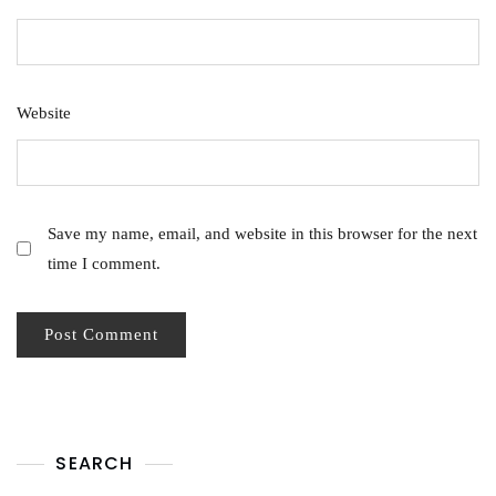
Website
Save my name, email, and website in this browser for the next
time I comment.
SEARCH