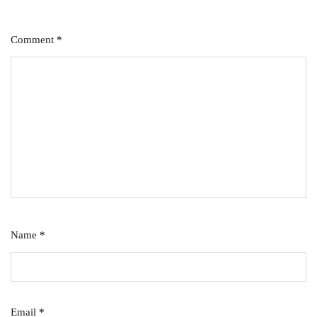
Comment
*
Name
*
Email
*