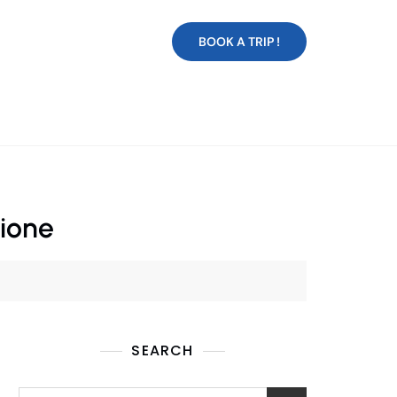
BOOK A TRIP !
zione
SEARCH