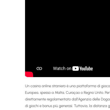
Un casino online straniero è una piattaforma di gioco
Europea, spesso a Malta, Curaçao o Regno Unito. Per l
direttamente regolamentato dall’Agenzia delle Doga
di giochi e bonus più generosi. Tuttavia, la distanza 