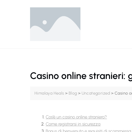
Casino online stranieri:
Himalaya Heals
>
Blog
>
Uncategorized
>
Casino on
Cos’è un casino online straniero?
Come registrarsi in sicurezza
Bonus di benvenuto e requisiti di scommessa