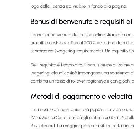
logo della licenza sia visibile in fondo alla pagina.
Bonus di benvenuto e requisiti 
I bonus di benvenuto dei casino online stranieri sono sp
gratuiti e cash‑back fino al 200 % del primo deposito
scommessa (wagering requirements). Un requisito tipi
Se il requisito è troppo alto, il bonus perde di valore
wagering: alcuni casinò impongono una scadenza di 3
combina un tasso di rollover ragionevole con giochi a 
Metodi di pagamento e velocità d
Tra i casino online stranieri più popolari troviamo u
(Visa, MasterCard), portafogli elettronici (Skrill, Netel
Paysafecard. La maggior parte dei siti accetta anch