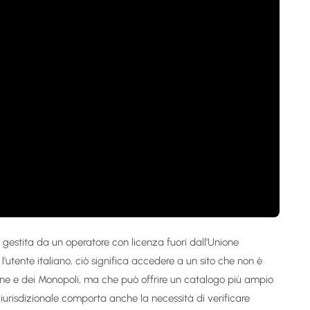
 gestita da un operatore con licenza fuori dall’Unione
’utente italiano, ciò significa accedere a un sito che non è
ne e dei Monopoli, ma che può offrire un catalogo più ampio
giurisdizionale comporta anche la necessità di verificare