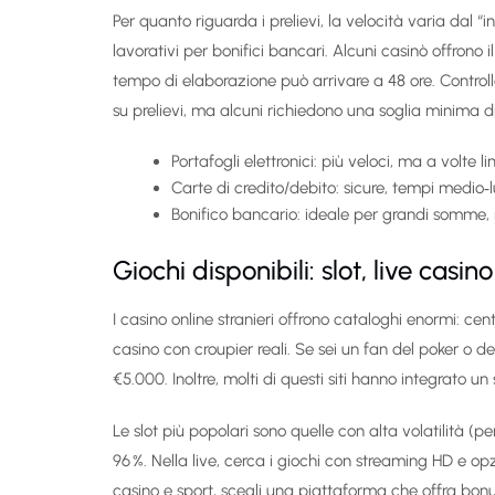
Per quanto riguarda i prelievi, la velocità varia dal “in
lavorativi per bonifici bancari. Alcuni casinò offrono i
tempo di elaborazione può arrivare a 48 ore. Control
su prelievi, ma alcuni richiedono una soglia minima d
Portafogli elettronici: più veloci, ma a volte 
Carte di credito/debito: sicure, tempi medio‑lu
Bonifico bancario: ideale per grandi somme, 
Giochi disponibili: slot, live cas
I casino online stranieri offrono cataloghi enormi: cent
casino con croupier reali. Se sei un fan del poker o del 
€5.000. Inoltre, molti di questi siti hanno integrato u
Le slot più popolari sono quelle con alta volatilità (p
96 %. Nella live, cerca i giochi con streaming HD e op
casino e sport, scegli una piattaforma che offra bonu