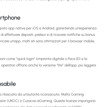
artphone
uppato app native per iOS e Android, garantendo un’esperienza
i effettuare depositi, prelievi e di ricevere notifiche su bonus
icare un’app, molti siti sono ottimizzati per il browser mobile,
oni come “quick login” (impronta digitale o Face ID) e la
uni operatori offrono anche la versione “lite” dell’app, più leggera
nsabile
a rilasciata da un’autorità riconosciuta: Malta Gaming
sion (UKGC) o Curacao eGaming. Queste licenze impongono