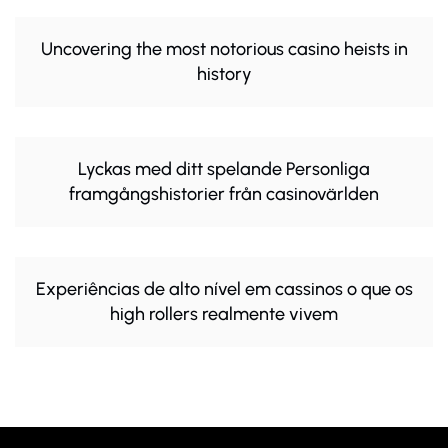
Uncovering the most notorious casino heists in
history
Lyckas med ditt spelande Personliga
framgångshistorier från casinovärlden
Experiências de alto nível em cassinos o que os
high rollers realmente vivem