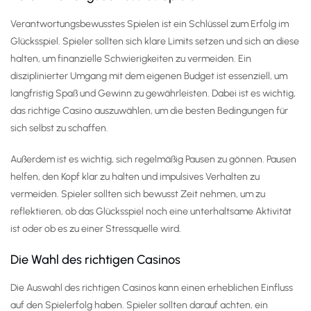
Verantwortungsbewusstes Spielen ist ein Schlüssel zum Erfolg im
Glücksspiel. Spieler sollten sich klare Limits setzen und sich an diese
halten, um finanzielle Schwierigkeiten zu vermeiden. Ein
disziplinierter Umgang mit dem eigenen Budget ist essenziell, um
langfristig Spaß und Gewinn zu gewährleisten. Dabei ist es wichtig,
das richtige Casino auszuwählen, um die besten Bedingungen für
sich selbst zu schaffen.
Außerdem ist es wichtig, sich regelmäßig Pausen zu gönnen. Pausen
helfen, den Kopf klar zu halten und impulsives Verhalten zu
vermeiden. Spieler sollten sich bewusst Zeit nehmen, um zu
reflektieren, ob das Glücksspiel noch eine unterhaltsame Aktivität
ist oder ob es zu einer Stressquelle wird.
Die Wahl des richtigen Casinos
Die Auswahl des richtigen Casinos kann einen erheblichen Einfluss
auf den Spielerfolg haben. Spieler sollten darauf achten, ein