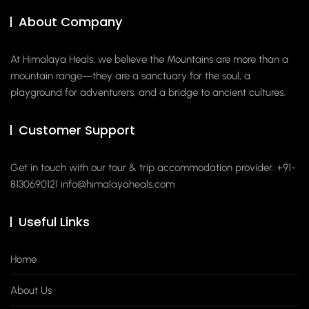
About Company
At Himalaya Heals, we believe the Mountains are more than a
mountain range—they are a sanctuary for the soul, a
playground for adventurers, and a bridge to ancient cultures.
Customer Support
Get in touch with our tour & trip accommodation provider. +91-
8130690121
info@himalayaheals.com
Useful Links
Home
About Us