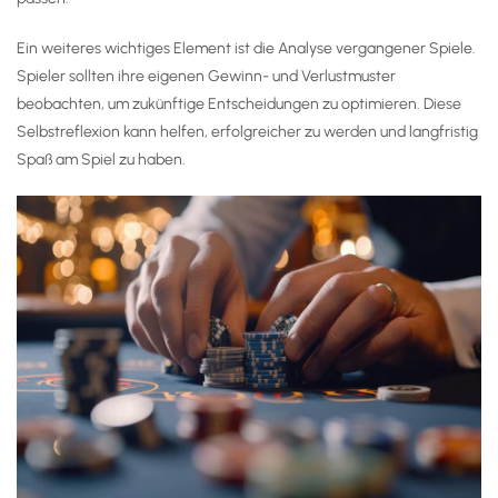
Ein weiteres wichtiges Element ist die Analyse vergangener Spiele.
Spieler sollten ihre eigenen Gewinn- und Verlustmuster
beobachten, um zukünftige Entscheidungen zu optimieren. Diese
Selbstreflexion kann helfen, erfolgreicher zu werden und langfristig
Spaß am Spiel zu haben.