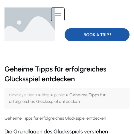
BOOK A TRIP !
Geheime Tipps für erfolgreiches
Glücksspiel entdecken
>
>
>
Geheime Tipps für
Himalaya Heals
Blog
public
erfolgreiches Glücksspiel entdecken
Geheime Tipps für erfolgreiches Glücksspiel entdecken
Die Grundlagen des Glücksspiels verstehen