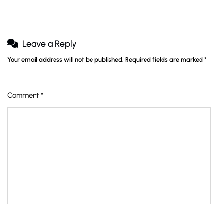
Leave a Reply
Your email address will not be published.
Required fields are marked
*
Comment
*