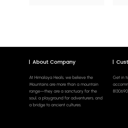
About Company
Cus
At Himalaya Heals, we believe the
Get in t
Mountains are more than a mountain
accommo
range—they are a sanctuary for the
8130690
soul, a playground for adventurers, and
a bridge to ancient cultures.