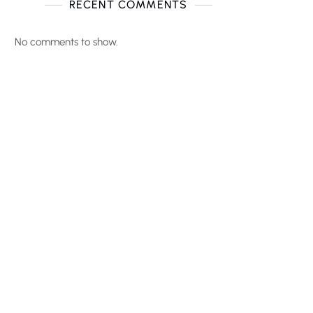
RECENT COMMENTS
No comments to show.