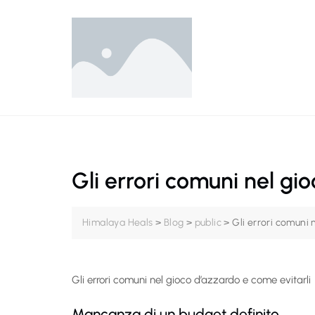
Gli errori comuni nel gi
Himalaya Heals
>
Blog
>
public
>
Gli errori comuni 
Gli errori comuni nel gioco d’azzardo e come evitarli
Mancanza di un budget definito