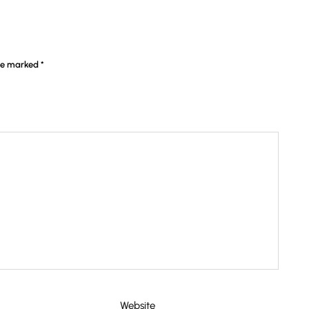
are marked
*
Website