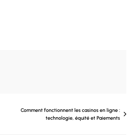
Comment fonctionnent les casinos en ligne :
technologie, équité et Paiements