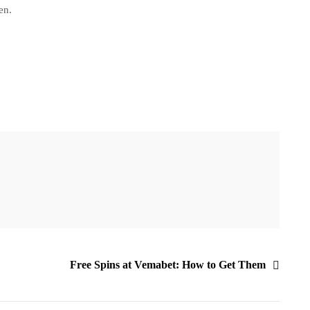
en.
Free Spins at Vemabet: How to Get Them