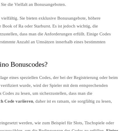
Sie die Vielfalt an Bonusangeboten.
vielfältig. Sie bieten exklusive Bonusangebote, höhere
 Book of Ra oder Starburst. Es ist jedoch wichtig, die
rzustellen, dass man die Anforderungen erfüllt. Einige Codes
bestimmte Anzahl an Umsätzen innerhalb eines bestimmten
sino Bonuscodes?
age eines speziellen Codes, der bei der Registrierung oder beim
erifiziert wurde, wird der Spieler mit dem entsprechenden
s Codes zu lesen, um sicherzustellen, dass man die
ch Code variieren
, daher ist es ratsam, sie sorgfältig zu lesen,
ngesetzt werden, wie zum Beispiel für Slots, Tischspiele oder
le auszuwählen, um die Bedingungen des Codes zu erfüllen.
Einige