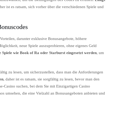
aher ist es ratsam, sich vorher über die verschiedenen Spiele und
 Bonuscodes
Vorteilen, darunter exklusive Bonusangebote, höhere
Möglichkeit, neue Spiele auszuprobieren, ohne eigenes Geld
te Spiele wie Book of Ra oder Starburst eingesetzt werden
, um
ältig zu lesen, um sicherzustellen, dass man die Anforderungen
en
, daher ist es ratsam, sie sorgfältig zu lesen, bevor man den
e-Casino suchen, bei dem Sie mit Einzigartigen Casino
inos umsehen, die eine Vielzahl an Bonusangeboten anbieten und