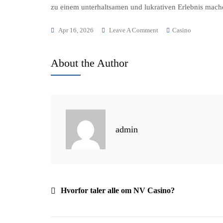
zu einem unterhaltsamen und lukrativen Erlebnis mach
Apr 16, 2026
Leave A Comment
Casino
About the Author
admin
Hvorfor taler alle om NV Casino?