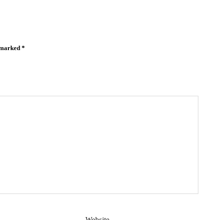
e marked
*
Website