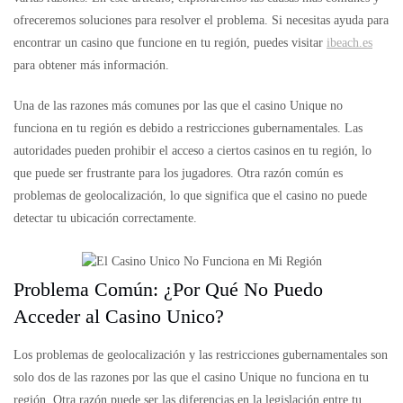
ofreceremos soluciones para resolver el problema. Si necesitas ayuda para
encontrar un casino que funcione en tu región, puedes visitar
ibeach.es
para obtener más información.
Una de las razones más comunes por las que el casino Unique no
funciona en tu región es debido a restricciones gubernamentales. Las
autoridades pueden prohibir el acceso a ciertos casinos en tu región, lo
que puede ser frustrante para los jugadores. Otra razón común es
problemas de geolocalización, lo que significa que el casino no puede
detectar tu ubicación correctamente.
Problema Común: ¿Por Qué No Puedo
Acceder al Casino Unico?
Los problemas de geolocalización y las restricciones gubernamentales son
solo dos de las razones por las que el casino Unique no funciona en tu
región. Otra razón puede ser las diferencias en la legislación entre tu