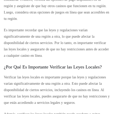
región y asegúrate de que hay otros casinos que funcionen en tu región.
Luego, considera otras opciones de juegos en línea que sean accesibles en
tu región.
Es importante recordar que las leyes y regulaciones varían
significativamente de una región a otra, lo que puede afectar la
disponibilidad de ciertos servicios. Por lo tanto, es importante verificar
las leyes locales y asegurarte de que no hay restricciones antes de acceder
a cualquier casino en línea.
¿Por Qué Es Importante Verificar las Leyes Locales?
Verificar las leyes locales es importante porque las leyes y regulaciones
varían significativamente de una región a otra. Esto puede afectar la
disponibilidad de ciertos servicios, incluyendo los casinos en línea. Al
verificar las leyes locales, puedes asegurarte de que no hay restricciones y
que estás accediendo a servicios legales y seguros.