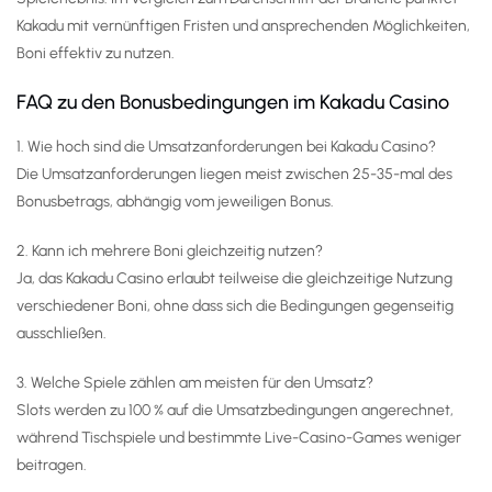
Kakadu mit vernünftigen Fristen und ansprechenden Möglichkeiten,
Boni effektiv zu nutzen.
FAQ zu den Bonusbedingungen im Kakadu Casino
1. Wie hoch sind die Umsatzanforderungen bei Kakadu Casino?
Die Umsatzanforderungen liegen meist zwischen 25-35-mal des
Bonusbetrags, abhängig vom jeweiligen Bonus.
2. Kann ich mehrere Boni gleichzeitig nutzen?
Ja, das Kakadu Casino erlaubt teilweise die gleichzeitige Nutzung
verschiedener Boni, ohne dass sich die Bedingungen gegenseitig
ausschließen.
3. Welche Spiele zählen am meisten für den Umsatz?
Slots werden zu 100 % auf die Umsatzbedingungen angerechnet,
während Tischspiele und bestimmte Live-Casino-Games weniger
beitragen.