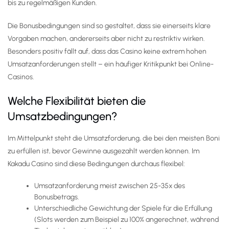
bis zu regelmäßigen Kunden.
Die Bonusbedingungen sind so gestaltet, dass sie einerseits klare
Vorgaben machen, andererseits aber nicht zu restriktiv wirken.
Besonders positiv fällt auf, dass das Casino keine extrem hohen
Umsatzanforderungen stellt – ein häufiger Kritikpunkt bei Online-
Casinos.
Welche Flexibilität bieten die
Umsatzbedingungen?
Im Mittelpunkt steht die Umsatzforderung, die bei den meisten Boni
zu erfüllen ist, bevor Gewinne ausgezahlt werden können. Im
Kakadu Casino sind diese Bedingungen durchaus flexibel:
Umsatzanforderung meist zwischen 25-35x des
Bonusbetrags.
Unterschiedliche Gewichtung der Spiele für die Erfüllung
(Slots werden zum Beispiel zu 100% angerechnet, während