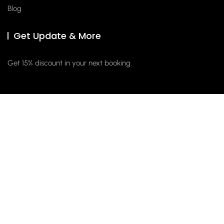
Blog
Get Update & More
Get 15% discount in your next booking.