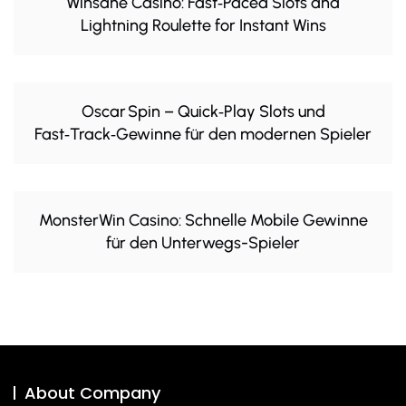
Winsane Casino: Fast‑Paced Slots and
Lightning Roulette for Instant Wins
Oscar Spin – Quick‑Play Slots und
Fast‑Track‑Gewinne für den modernen Spieler
MonsterWin Casino: Schnelle Mobile Gewinne
für den Unterwegs-Spieler
About Company