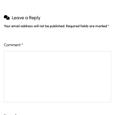
Leave a Reply
Your email address will not be published.
Required fields are marked
*
Comment
*