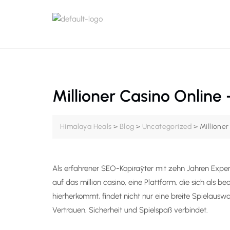
Millioner Casino Online 
Himalaya Heals
>
Blog
>
Uncategorized
>
Millione
Als erfahrener SEO-Kopiraÿter mit zehn Jahren Expert
auf das million casino, eine Plattform, die sich als b
hierherkommt, findet nicht nur eine breite Spielaus
Vertrauen, Sicherheit und Spielspaß verbindet.