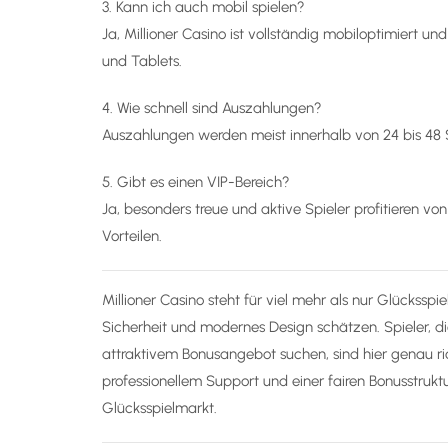
3. Kann ich auch mobil spielen?
Ja, Millioner Casino ist vollständig mobiloptimiert 
und Tablets.
4. Wie schnell sind Auszahlungen?
Auszahlungen werden meist innerhalb von 24 bis 48
5. Gibt es einen VIP-Bereich?
Ja, besonders treue und aktive Spieler profitieren 
Vorteilen.
Millioner Casino steht für viel mehr als nur Glücksspiel
Sicherheit und modernes Design schätzen. Spieler, d
attraktivem Bonusangebot suchen, sind hier genau ri
professionellem Support und einer fairen Bonusstrukt
Glücksspielmarkt.