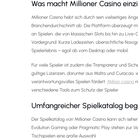
Was macht Millioner Casino einzi
Millioner Casino hebt sich durch sein vielseitiges A
Branchendurchschnitt ab. Die Plattform überzeugt mit
an Spielen, die von klassischen Slots bis hin zu Live-
Vordergrund: Kurze Ladezeiten, übersichtliche Naviga
Spielerlebnis – egal ob vom Desktop oder mobil.
Für viele Spieler ist zudem die Transparenz und Siche
gültige Lizenzen, darunter aus Malta und Curacao, 
verantwortungsvolles Spielen fördert.
Million casino
n
verschiedene Tools zum Schutz der Spieler.
Umfangreicher Spielkatalog bege
Der Spielkatalog von Millioner Casino kann sich sehe
Evolution Gaming oder Pragmatic Play stehen zur Ve
Tischspielen eine große Auswahl.