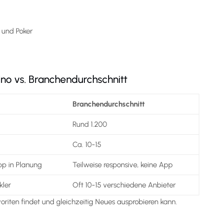
k und Poker
ino vs. Branchendurchschnitt
Branchendurchschnitt
Rund 1.200
Ca. 10-15
pp in Planung
Teilweise responsive, keine App
kler
Oft 10-15 verschiedene Anbieter
avoriten findet und gleichzeitig Neues ausprobieren kann.