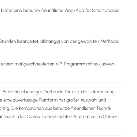
und bietet eine benutzerfreundliche Web-App für Smartphones
 Stunden bearbeitet, abhängig von der gewählten Methode.
von einem maßgeschneiderten VIP-Programm mit exklusiven
: Es ist ein lebendiger Treffpunkt für alle, die Unterhaltung,
ie eine zuverlässige Plattform mit großer Auswahl und
chtig. Die Kombination aus benutzerfreundlicher Technik,
ur macht das Casino zu einer echten Alternative im Online-