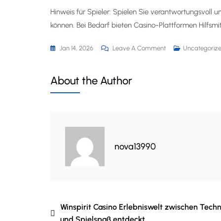
Hinweis für Spieler: Spielen Sie verantwortungsvoll u
können. Bei Bedarf bieten Casino-Plattformen Hilfsmitt
Jan 14, 2026
Leave A Comment
Uncategoriz
About the Author
nova13990
Winspirit Casino Erlebniswelt zwischen Techn
und Spielspaß entdeckt