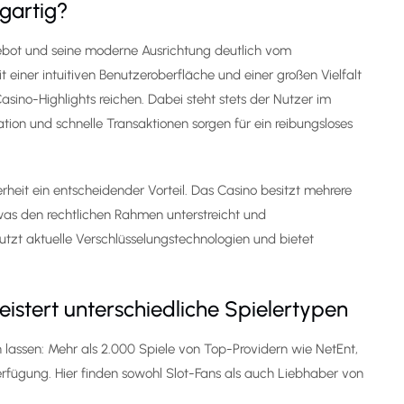
gartig?
ngebot und seine moderne Ausrichtung deutlich vom
 einer intuitiven Benutzeroberfläche und einer großen Vielfalt
Casino-Highlights reichen. Dabei steht stets der Nutzer im
tion und schnelle Transaktionen sorgen für ein reibungsloses
rheit ein entscheidender Vorteil. Das Casino besitzt mehrere
was den rechtlichen Rahmen unterstreicht und
utzt aktuelle Verschlüsselungstechnologien und bietet
istert unterschiedliche Spielertypen
n lassen: Mehr als 2.000 Spiele von Top-Providern wie NetEnt,
rfügung. Hier finden sowohl Slot-Fans als auch Liebhaber von