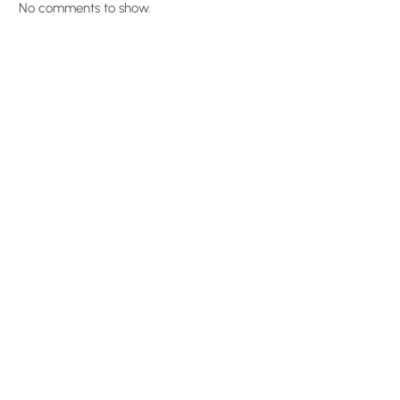
No comments to show.