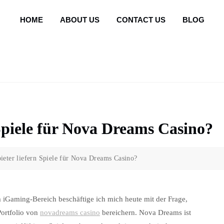
HOME
ABOUT US
CONTACT US
BLOG
Spiele für Nova Dreams Casino?
ieter liefern Spiele für Nova Dreams Casino?
 iGaming-Bereich beschäftige ich mich heute mit der Frage,
Portfolio von
novadreams casino
bereichern. Nova Dreams ist