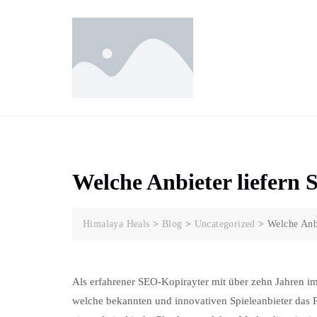
Welche Anbieter liefern 
Himalaya Heals
>
Blog
>
Uncategorized
>
Welche Anb
Als erfahrener SEO-Kopirayter mit über zehn Jahren im
welche bekannten und innovativen Spieleanbieter das 