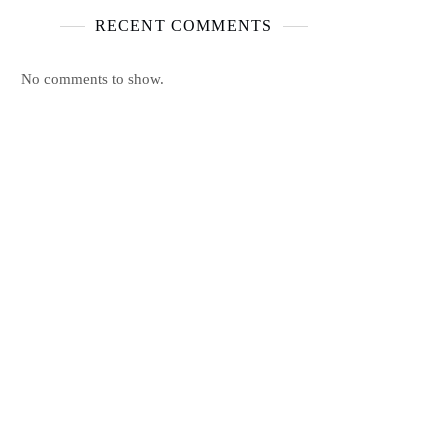
RECENT COMMENTS
No comments to show.