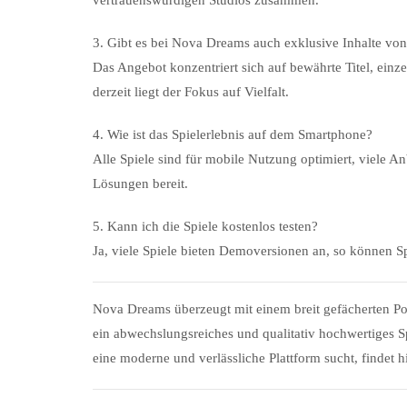
vertrauenswürdigen Studios zusammen.
3. Gibt es bei Nova Dreams auch exklusive Inhalte vo
Das Angebot konzentriert sich auf bewährte Titel, ein
derzeit liegt der Fokus auf Vielfalt.
4. Wie ist das Spielerlebnis auf dem Smartphone?
Alle Spiele sind für mobile Nutzung optimiert, viele An
Lösungen bereit.
5. Kann ich die Spiele kostenlos testen?
Ja, viele Spiele bieten Demoversionen an, so können Sp
Nova Dreams überzeugt mit einem breit gefächerten Port
ein abwechslungsreiches und qualitativ hochwertiges Spie
eine moderne und verlässliche Plattform sucht, findet 