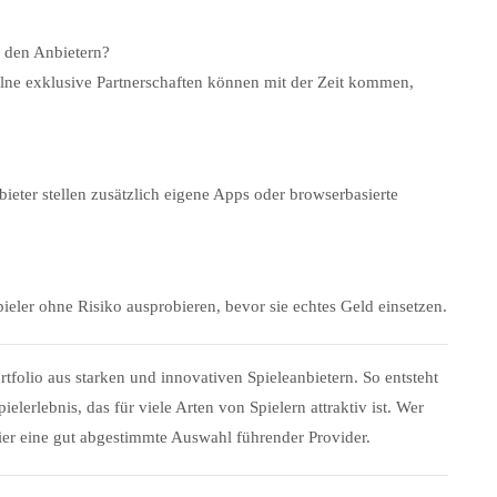
n den Anbietern?
zelne exklusive Partnerschaften können mit der Zeit kommen,
bieter stellen zusätzlich eigene Apps oder browserbasierte
ieler ohne Risiko ausprobieren, bevor sie echtes Geld einsetzen.
folio aus starken und innovativen Spieleanbietern. So entsteht
lerlebnis, das für viele Arten von Spielern attraktiv ist. Wer
hier eine gut abgestimmte Auswahl führender Provider.