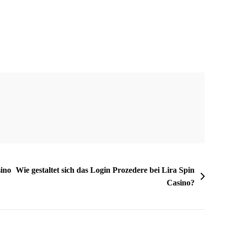
sino
Wie gestaltet sich das Login Prozedere bei Lira Spin
Casino?