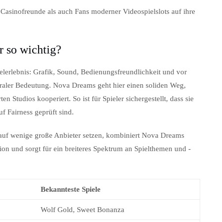
 Casinofreunde als auch Fans moderner Videospielslots auf ihre
r so wichtig?
elerlebnis: Grafik, Sound, Bedienungsfreundlichkeit und vor
ntraler Bedeutung. Nova Dreams geht hier einen soliden Weg,
n Studios kooperiert. So ist für Spieler sichergestellt, dass sie
f Fairness geprüft sind.
t auf wenige große Anbieter setzen, kombiniert Nova Dreams
tion und sorgt für ein breiteres Spektrum an Spielthemen und -
Bekannteste Spiele
Wolf Gold, Sweet Bonanza