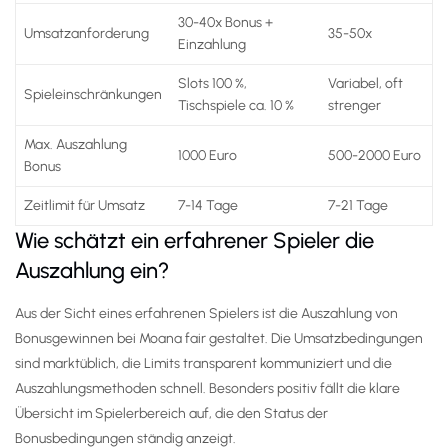
30-40x Bonus +
Umsatzanforderung
35-50x
Einzahlung
Slots 100 %,
Variabel, oft
Spieleinschränkungen
Tischspiele ca. 10 %
strenger
Max. Auszahlung
1000 Euro
500-2000 Euro
Bonus
Zeitlimit für Umsatz
7-14 Tage
7-21 Tage
Wie schätzt ein erfahrener Spieler die
Auszahlung ein?
Aus der Sicht eines erfahrenen Spielers ist die Auszahlung von
Bonusgewinnen bei Moana fair gestaltet. Die Umsatzbedingungen
sind marktüblich, die Limits transparent kommuniziert und die
Auszahlungsmethoden schnell. Besonders positiv fällt die klare
Übersicht im Spielerbereich auf, die den Status der
Bonusbedingungen ständig anzeigt.