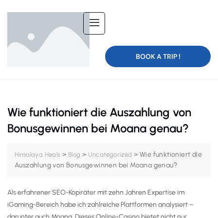
BOOK A TRIP !
Wie funktioniert die Auszahlung von
Bonusgewinnen bei Moana genau?
>
>
>
Wie funktioniert die
Himalaya Heals
Blog
Uncategorized
Auszahlung von Bonusgewinnen bei Moana genau?
Als erfahrener SEO-Kopiräter mit zehn Jahren Expertise im
iGaming-Bereich habe ich zahlreiche Plattformen analysiert –
darunter auch Moana. Dieses Online-Casino bietet nicht nur