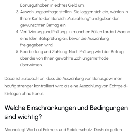
Bonusguthaben in echtes Geld um.
Auszahlungsanfrage stellen: Sie loggen sich ein, wählen in
Ihrem Konto den Bereich „Auszahlung“ und geben den
gewünschten Betrag ein.
Verifizierung und Prüfung: In manchen Fällen fordert Moana
eine Identitätsprüfung an, bevor die Auszahlung
freigegeben wird.
Bearbeitung und Zahlung: Nach Prüfung wird der Betrag
über die von Ihnen gewählte Zahlungsmethode
überwiesen.
Dabei ist zu beachten, dass die Auszahlung von Bonusgewinnen
häufig strenger kontrolliert wird als eine Auszahlung von Echtgeld-
Einlagen ohne Bonus.
Welche Einschränkungen und Bedingungen
sind wichtig?
Moana legt Wert auf Fairness und Spielerschutz. Deshalb gelten