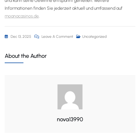
und kann seine Gewinne entspannt genießen. Weitere
Informationen finden Sie jederzeit aktuell und umfassend auf
moanacasinos.de
.
Dec 13, 2025
Leave A Comment
Uncategorized
About the Author
nova13990