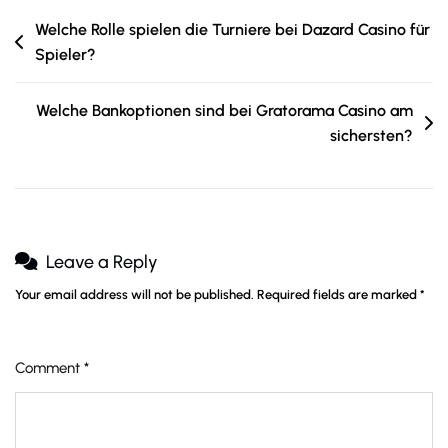
Welche Rolle spielen die Turniere bei Dazard Casino für
Spieler?
Welche Bankoptionen sind bei Gratorama Casino am
sichersten?
Leave a Reply
Your email address will not be published.
Required fields are marked
*
Comment
*