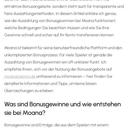
attraktive Bonusangebote, sondern steht auch für transparente und
faire Auszahlungsmethoden. In diesem Artikel erkläre ich genau,
wie die Auszahlung von Bonusgewinnen bei Moana funktioniert,
welche Bedingungen Sie beachten müssen und wie Sie Ihre
Gewinne schnell und sicher auf Ihr Konto transferieren können.
Moana ist bekannt für seine benutzerfreundliche Plattform und den
unkomplizierten Bonusprozess. Für viele Spieler ist gerade die
Auszahlung von Bonusgewinnen ein oft unklarer Punkt. Ich
empfehle Ihnen, sich vor der Nutzung der Bonusangebote auf
moanacasinos.de
umfassend zu informieren – hier finden Sie
detaillierte Informationen und Tipps, um keine bösen
Überraschungen zu erleben.
Was sind Bonusgewinne und wie entstehen
sie bei Moana?
Bonusgewinne sind Erträge, die aus dem Spielen mit einem