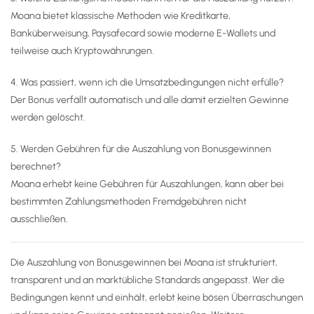
Moana bietet klassische Methoden wie Kreditkarte,
Banküberweisung, Paysafecard sowie moderne E-Wallets und
teilweise auch Kryptowährungen.
4. Was passiert, wenn ich die Umsatzbedingungen nicht erfülle?
Der Bonus verfällt automatisch und alle damit erzielten Gewinne
werden gelöscht.
5. Werden Gebühren für die Auszahlung von Bonusgewinnen
berechnet?
Moana erhebt keine Gebühren für Auszahlungen, kann aber bei
bestimmten Zahlungsmethoden Fremdgebühren nicht
ausschließen.
Die Auszahlung von Bonusgewinnen bei Moana ist strukturiert,
transparent und an marktübliche Standards angepasst. Wer die
Bedingungen kennt und einhält, erlebt keine bösen Überraschungen