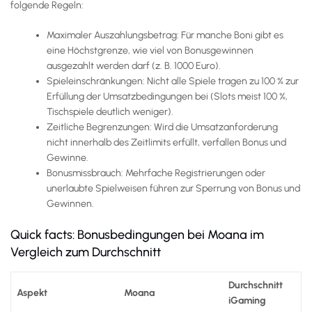
folgende Regeln:
Maximaler Auszahlungsbetrag: Für manche Boni gibt es
eine Höchstgrenze, wie viel von Bonusgewinnen
ausgezahlt werden darf (z. B. 1000 Euro).
Spieleinschränkungen: Nicht alle Spiele tragen zu 100 % zur
Erfüllung der Umsatzbedingungen bei (Slots meist 100 %,
Tischspiele deutlich weniger).
Zeitliche Begrenzungen: Wird die Umsatzanforderung
nicht innerhalb des Zeitlimits erfüllt, verfallen Bonus und
Gewinne.
Bonusmissbrauch: Mehrfache Registrierungen oder
unerlaubte Spielweisen führen zur Sperrung von Bonus und
Gewinnen.
Quick facts: Bonusbedingungen bei Moana im
Vergleich zum Durchschnitt
Durchschnitt
Aspekt
Moana
iGaming