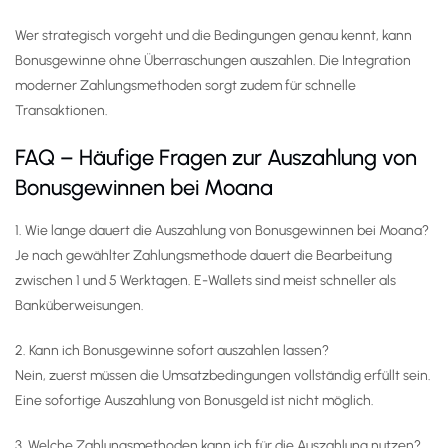
Wer strategisch vorgeht und die Bedingungen genau kennt, kann
Bonusgewinne ohne Überraschungen auszahlen. Die Integration
moderner Zahlungsmethoden sorgt zudem für schnelle
Transaktionen.
FAQ – Häufige Fragen zur Auszahlung von
Bonusgewinnen bei Moana
1. Wie lange dauert die Auszahlung von Bonusgewinnen bei Moana?
Je nach gewählter Zahlungsmethode dauert die Bearbeitung
zwischen 1 und 5 Werktagen. E-Wallets sind meist schneller als
Banküberweisungen.
2. Kann ich Bonusgewinne sofort auszahlen lassen?
Nein, zuerst müssen die Umsatzbedingungen vollständig erfüllt sein.
Eine sofortige Auszahlung von Bonusgeld ist nicht möglich.
3. Welche Zahlungsmethoden kann ich für die Auszahlung nutzen?