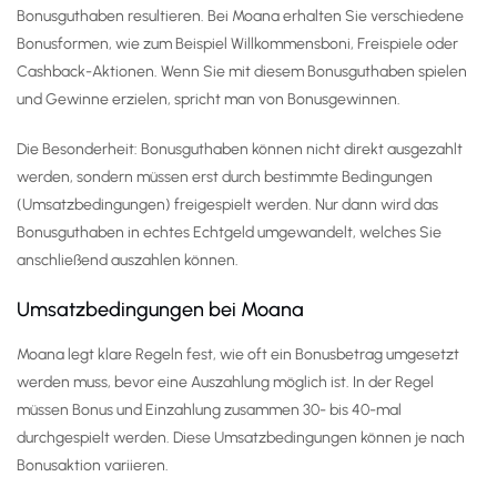
Bonusguthaben resultieren. Bei Moana erhalten Sie verschiedene
Bonusformen, wie zum Beispiel Willkommensboni, Freispiele oder
Cashback-Aktionen. Wenn Sie mit diesem Bonusguthaben spielen
und Gewinne erzielen, spricht man von Bonusgewinnen.
Die Besonderheit: Bonusguthaben können nicht direkt ausgezahlt
werden, sondern müssen erst durch bestimmte Bedingungen
(Umsatzbedingungen) freigespielt werden. Nur dann wird das
Bonusguthaben in echtes Echtgeld umgewandelt, welches Sie
anschließend auszahlen können.
Umsatzbedingungen bei Moana
Moana legt klare Regeln fest, wie oft ein Bonusbetrag umgesetzt
werden muss, bevor eine Auszahlung möglich ist. In der Regel
müssen Bonus und Einzahlung zusammen 30- bis 40-mal
durchgespielt werden. Diese Umsatzbedingungen können je nach
Bonusaktion variieren.