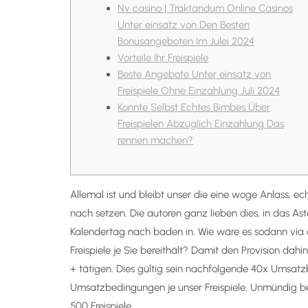
Nv casino | Traktandum Online Casinos
Unter einsatz von Den Besten
Bonusangeboten Im Julei 2024
Vorteile Ihr Freispiele
Beste Angebote Unter einsatz von
Freispiele Ohne Einzahlung Juli 2024
Konnte Selbst Echtes Bimbes Über
Freispielen Abzüglich Einzahlung Das
rennen machen?
Allemal ist und bleibt unser die eine woge Anlass, e
nach setzen. Die autoren ganz lieben dies, in das A
Kalendertag nach baden in. Wie wäre es sodann vi
Freispiele je Sie bereithält? Damit den Provision dahi
+ tätigen.
Dies gültig sein nachfolgende 40x Umsatz
Umsatzbedingungen je unser Freispiele. Unmündig bei
500 Freispiele.