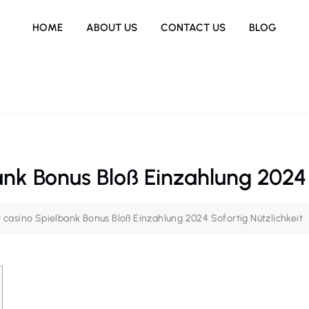
HOME
ABOUT US
CONTACT US
BLOG
ank Bonus Bloß Einzahlung 2024 
v casino Spielbank Bonus Bloß Einzahlung 2024 Sofortig Nützlichkeit