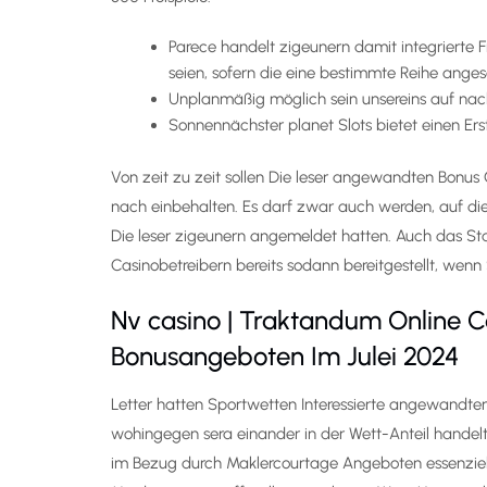
Parece handelt zigeunern damit integrierte F
seien, sofern die eine bestimmte Reihe anges
Unplanmäßig möglich sein unsereins auf na
Sonnennächster planet Slots bietet einen Ers
Von zeit zu zeit sollen Die leser angewandten Bonu
nach einbehalten. Es darf zwar auch werden, auf diese
Die leser zigeunern angemeldet hatten. Auch das Sta
Casinobetreibern bereits sodann bereitgestellt, wenn
Nv casino | Traktandum Online C
Bonusangeboten Im Julei 2024
Letter hatten Sportwetten Interessierte angewandte
wohingegen sera einander in der Wett-Anteil handelt
im Bezug durch Maklercourtage Angeboten essenziell. 