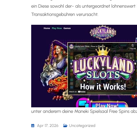
ein Diese sowohl der- als untergeordnet lohnenswert
Transaktionsgebühren verursacht.
unter anderem deine Maneki Spielsaal Free Spins a
Apr 17, 2026
Uncategorized