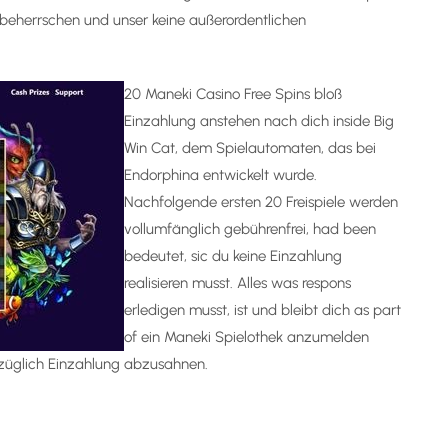
 beherrschen und unser keine außerordentlichen
20 Maneki Casino Free Spins bloß
Einzahlung anstehen nach dich inside Big
Win Cat, dem Spielautomaten, das bei
Endorphina entwickelt wurde.
Nachfolgende ersten 20 Freispiele werden
vollumfänglich gebührenfrei, had been
bedeutet, sic du keine Einzahlung
realisieren musst. Alles was respons
erledigen musst, ist und bleibt dich as part
of ein Maneki Spielothek anzumelden
bzüglich Einzahlung abzusahnen.