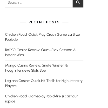
RECENT POSTS
Chicken Road: Quick‑Play Crash Game za Brze
Pobjede
RollXO Casino Review: Quick‑Play Sessions &
Instant Wins
Manga Casino Review: Snelle Winsten &
Hoog‑Intensieve Slots Spel
Legiano Casino: Quick‑Hit Thrills for High‑Intensity
Players
Chicken Road: Gameplay rapid‑fire și câștiguri
rapide