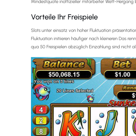
Mindestquote inoffizieller mitarbeiter Wett-Hergang
Vorteile Ihr Freispiele
Slots unter einsatz von hoher Fluktuation präsentati
Fluktuation initiieren häufiger nach kleineren Das r
qua 50 Freispielen abzüglich Einzahlung sind nicht a