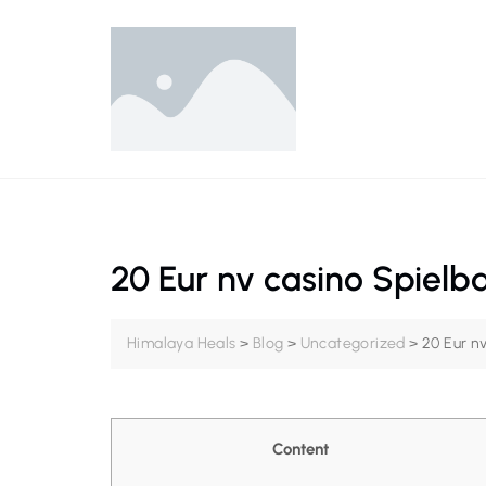
20 Eur nv casino Spielb
Himalaya Heals
>
Blog
>
Uncategorized
>
20 Eur n
Content