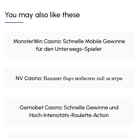
You may also like these
MonsterWin Casino: Schnelle Mobile Gewinne
für den Unterwegs-Spieler
NV Casino: Вашият бърз мобилен хъб за игри
Gemobet Casino: Schnelle Gewinne und
Hoch‑Intensitäts-Roulette‑Action