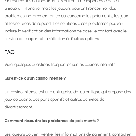
En résumé, les casinos intensifs offrent une expérience de jeu
unique et intensive, mais les joueurs peuvent rencontrer des
problèmes, notamment en ce qui concerne les paiements, les jeux
et les services de support. Les solutions à ces problèmes peuvent
inclure la vérification des informations de base, le contact avec le
service de support et la réflexion à d’autres options.
FAQ
Voici quelques questions fréquentes sur les casinos intensifs :
Qu’est-ce qu’un casino intense ?
Un casino intense est une entreprise de jeu en ligne qui propose des
jeux de casino, des paris sportifs et autres activités de
divertissement.
Comment résoudre les problèmes de paiements ?
Les joueurs doivent vérifier les informations de paiement, contacter