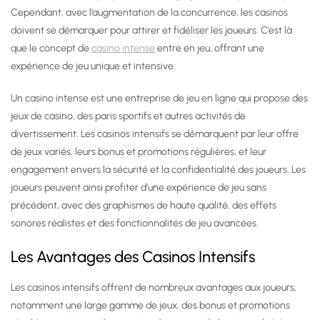
Cependant, avec l’augmentation de la concurrence, les casinos
doivent se démarquer pour attirer et fidéliser les joueurs. C’est là
que le concept de
casino intense
entre en jeu, offrant une
expérience de jeu unique et intensive.
Un casino intense est une entreprise de jeu en ligne qui propose des
jeux de casino, des paris sportifs et autres activités de
divertissement. Les casinos intensifs se démarquent par leur offre
de jeux variés, leurs bonus et promotions régulières, et leur
engagement envers la sécurité et la confidentialité des joueurs. Les
joueurs peuvent ainsi profiter d’une expérience de jeu sans
précédent, avec des graphismes de haute qualité, des effets
sonores réalistes et des fonctionnalités de jeu avancées.
Les Avantages des Casinos Intensifs
Les casinos intensifs offrent de nombreux avantages aux joueurs,
notamment une large gamme de jeux, des bonus et promotions