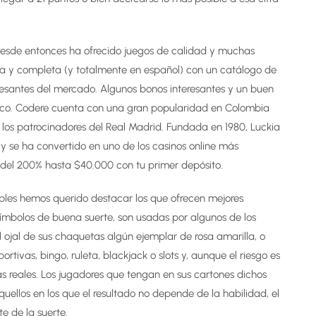
desde entonces ha ofrecido juegos de calidad y muchas
va y completa (y totalmente en español) con un catálogo de
resantes del mercado. Algunos bonos interesantes y un buen
blico. Codere cuenta con una gran popularidad en Colombia
e los patrocinadores del Real Madrid. Fundada en 1980, Luckia
y se ha convertido en uno de los casinos online más
o del 200% hasta $40.000 con tu primer depósito.
ables hemos querido destacar los que ofrecen mejores
Símbolos de buena suerte, son usadas por algunos de los
 ojal de sus chaquetas algún ejemplar de rosa amarilla, o
ortivas, bingo, ruleta, blackjack o slots y, aunque el riesgo es
 reales. Los jugadores que tengan en sus cartones dichos
uellos en los que el resultado no depende de la habilidad, el
te de la suerte.