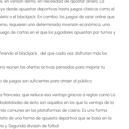
s, en versión demo, sin necesidad de apostar dinero. La
uye desde apuestas deportivas hasta juegos clásicos como el
uleta o el blackjack. En cambio, los juegos de azar online que
 demo, requieren una determinada inversión económica; una
 juego de cartas en el que los jugadores apuestan por turnos y
efiriendo el blackjack , del que cada vez disfrutan más los
no reúnen las ofertas activas pensadas para mejorar tu
de juegos son suficientes para atraer al público.
eta francesa, que reduce esa ventaja gracias a reglas como La
babilidades de éxito son aquellos en los que la ventaja de la
s más comunes en las plataformas de casino. Es una forma
e trata de una forma de apuesta deportiva que se basa en la
ra y Segunda división de fútbol.