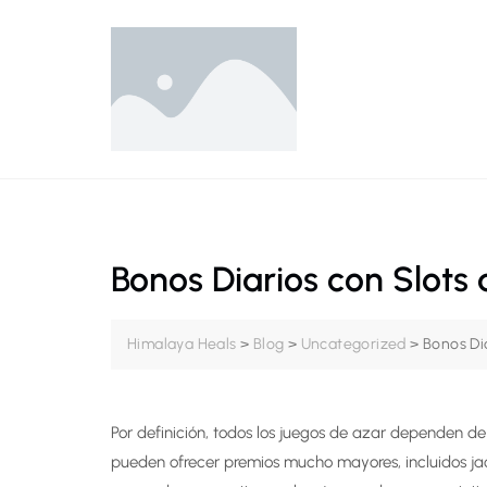
Bonos Diarios con Slots 
Himalaya Heals
>
Blog
>
Uncategorized
>
Bonos Dia
Por definición, todos los juegos de azar dependen de
pueden ofrecer premios mucho mayores, incluidos ja