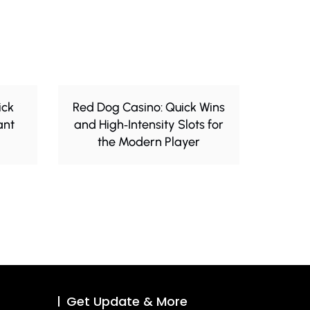
ick
Red Dog Casino: Quick Wins
ant
and High‑Intensity Slots for
the Modern Player
Get Update & More