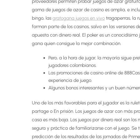
proveedores permiten probar juegos de azar gratuito
gama de juegos de azar de casino es amplia, e incl
bingo, las
gratogana juegos en vivo
tragaperras, la r
forman parte de los casinos, salvo en las versiones
apuesta con dinero real. El poker es un conocidísimo
gana quien consigue la mejor combinación.
Pero, a la hora de jugar, la mayoría sigue pr
jugadores colombianos.
Las promociones de casino online de 888Casi
experiencia de juego.
Algunos bonos interesantes y un buen número 
Uno de los más favorables para el jugador es la rul
partage o En prisión. Los juegos de azar con más pro
casa es más baja. Los juegos por dinero real son lo
segura y práctica de familiarizarse con el juego. S
predicción de los resultados de las jornadas de Prime