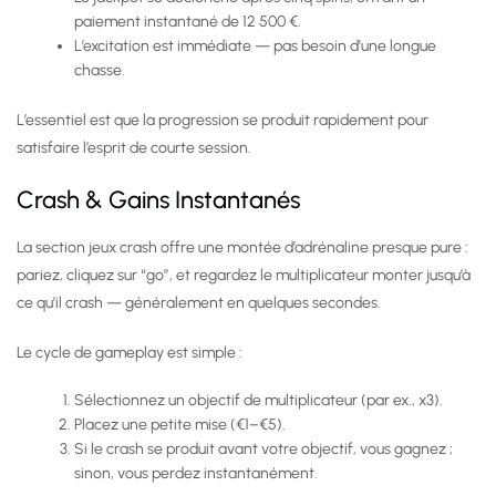
paiement instantané de 12 500 €.
L’excitation est immédiate — pas besoin d’une longue
chasse.
L’essentiel est que la progression se produit rapidement pour
satisfaire l’esprit de courte session.
Crash & Gains Instantanés
La section jeux crash offre une montée d’adrénaline presque pure :
pariez, cliquez sur “go”, et regardez le multiplicateur monter jusqu’à
ce qu’il crash — généralement en quelques secondes.
Le cycle de gameplay est simple :
Sélectionnez un objectif de multiplicateur (par ex., x3).
Placez une petite mise (€1–€5).
Si le crash se produit avant votre objectif, vous gagnez ;
sinon, vous perdez instantanément.