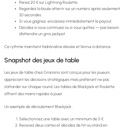
Pariez 20 € sur Lightning Roulette.
Regardez la boule atterrir sur un numéro après seulement
30 secondes.
Si vous gagnez, encaissez immédiatement le payout.
Décidez si vous continuez ou si vous quittez — pas besoin
d’attendre un gros jackpot.
Ce rythme maintient l’adrénaline élevée et l’ennui à distance.
Snapshot des jeux de table
Les jeux de table chez Gransino sont conçus pour les joueurs
appréciant les décisions stratégiques mais préférant ne pas
s’attarder sur chaque round. Les tables de Blackjack et Roulette
offrent des mains rapides à jouer.
Un exemple de déroulement Blackjack :
Sélectionnez une table avec un minimum de 5 €.
Recevez deux cartes et décidez de hit ou stand en