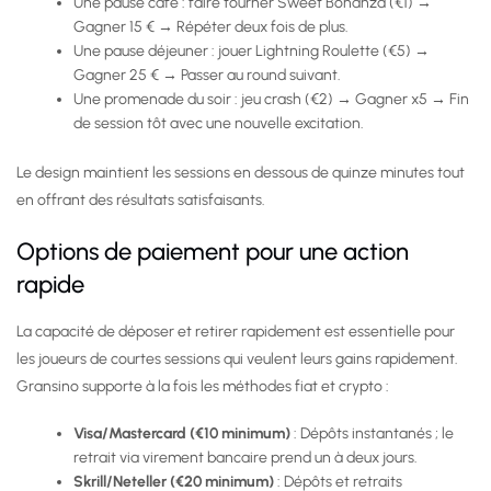
Une pause café : faire tourner Sweet Bonanza (€1) →
Gagner 15 € → Répéter deux fois de plus.
Une pause déjeuner : jouer Lightning Roulette (€5) →
Gagner 25 € → Passer au round suivant.
Une promenade du soir : jeu crash (€2) → Gagner x5 → Fin
de session tôt avec une nouvelle excitation.
Le design maintient les sessions en dessous de quinze minutes tout
en offrant des résultats satisfaisants.
Options de paiement pour une action
rapide
La capacité de déposer et retirer rapidement est essentielle pour
les joueurs de courtes sessions qui veulent leurs gains rapidement.
Gransino supporte à la fois les méthodes fiat et crypto :
Visa/Mastercard (€10 minimum)
: Dépôts instantanés ; le
retrait via virement bancaire prend un à deux jours.
Skrill/Neteller (€20 minimum)
: Dépôts et retraits