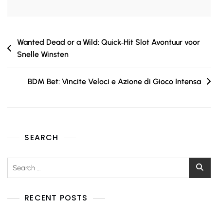
Wanted Dead or a Wild: Quick‑Hit Slot Avontuur voor
Snelle Winsten
BDM Bet: Vincite Veloci e Azione di Gioco Intensa
SEARCH
RECENT POSTS