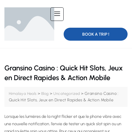
BOOK A TRIP !
Gransino Casino : Quick Hit Slots, Jeux
en Direct Rapides & Action Mobile
>
>
>
Gransino Casino :
Himalaya Heals
Blog
Uncategorized
Quick Hit Slots, Jeux en Direct Rapides & Action Mobile
Lorsque les lumières de la night flicker et que le phone vibre avec
une nouvelle notification, l’envie de tester un quick slot spin ou un
rapid roulette spin vous attire. Pour ceux qui prospèrent sur