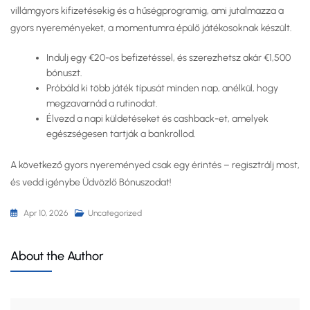
villámgyors kifizetésekig és a hűségprogramig, ami jutalmazza a
gyors nyereményeket, a momentumra épülő játékosoknak készült.
Indulj egy €20-os befizetéssel, és szerezhetsz akár €1,500
bónuszt.
Próbáld ki több játék típusát minden nap, anélkül, hogy
megzavarnád a rutinodat.
Élvezd a napi küldetéseket és cashback-et, amelyek
egészségesen tartják a bankrollod.
A következő gyors nyereményed csak egy érintés – regisztrálj most,
és vedd igénybe Üdvözlő Bónuszodat!
Apr 10, 2026
Uncategorized
About the Author