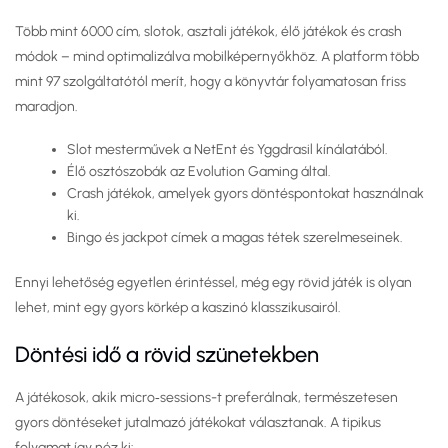
Több mint 6000 cím, slotok, asztali játékok, élő játékok és crash
módok – mind optimalizálva mobilképernyőkhöz. A platform több
mint 97 szolgáltatótól merít, hogy a könyvtár folyamatosan friss
maradjon.
Slot mesterművek a NetEnt és Yggdrasil kínálatából.
Élő osztószobák az Evolution Gaming által.
Crash játékok, amelyek gyors döntéspontokat használnak
ki.
Bingo és jackpot címek a magas tétek szerelmeseinek.
Ennyi lehetőség egyetlen érintéssel, még egy rövid játék is olyan
lehet, mint egy gyors körkép a kaszinó klasszikusairól.
Döntési idő a rövid szünetekben
A játékosok, akik micro‑sessions-t preferálnak, természetesen
gyors döntéseket jutalmazó játékokat választanak. A tipikus
folyamat így néz ki: