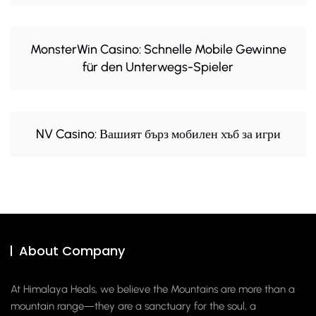
MonsterWin Casino: Schnelle Mobile Gewinne
für den Unterwegs-Spieler
NV Casino: Вашият бърз мобилен хъб за игри
About Company
At Himalaya Heals, we believe the Mountains are more than a
mountain range—they are a sanctuary for the soul, a