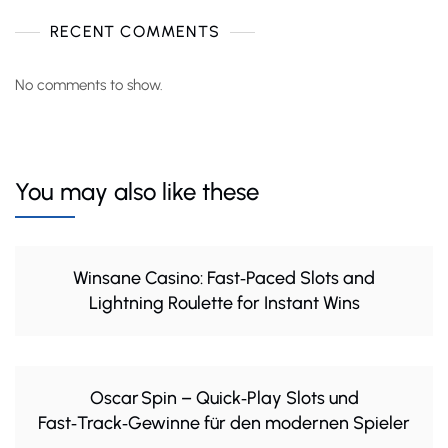
RECENT COMMENTS
No comments to show.
You may also like these
Winsane Casino: Fast‑Paced Slots and
Lightning Roulette for Instant Wins
Oscar Spin – Quick‑Play Slots und
Fast‑Track‑Gewinne für den modernen Spieler