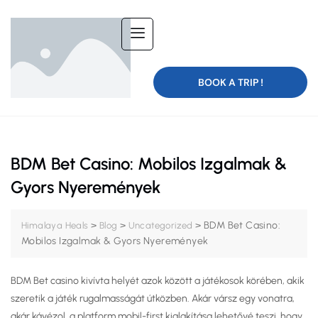
BOOK A TRIP !
BDM Bet Casino: Mobilos Izgalmak &
Gyors Nyeremények
>
>
>
BDM Bet Casino:
Himalaya Heals
Blog
Uncategorized
Mobilos Izgalmak & Gyors Nyeremények
BDM Bet casino kivívta helyét azok között a játékosok körében, akik
szeretik a játék rugalmasságát útközben. Akár vársz egy vonatra,
akár kávézol, a platform mobil-first kialakítása lehetővé teszi, hogy