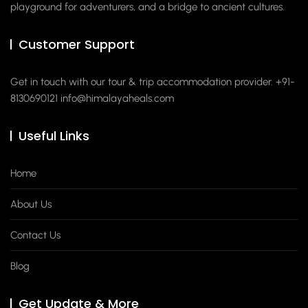
playground for adventurers, and a bridge to ancient cultures.
Customer Support
Get in touch with our tour & trip accommodation provider. +91-
8130690121
info@himalayaheals.com
Useful Links
Home
About Us
Contact Us
Blog
Get Update & More