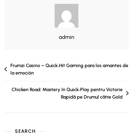
admin
Frumzi Casino – Quick‑Hit Gaming para los amantes de
la emoción
Chicken Road: Mastery în Quick‑Play pentru Victorie
Rapidă pe Drumul către Gold
SEARCH