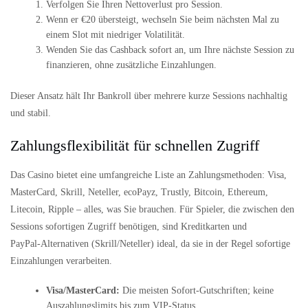
Verfolgen Sie Ihren Nettoverlust pro Session.
Wenn er €20 übersteigt, wechseln Sie beim nächsten Mal zu
einem Slot mit niedriger Volatilität.
Wenden Sie das Cashback sofort an, um Ihre nächste Session zu
finanzieren, ohne zusätzliche Einzahlungen.
Dieser Ansatz hält Ihr Bankroll über mehrere kurze Sessions nachhaltig
und stabil.
Zahlungsflexibilität für schnellen Zugriff
Das Casino bietet eine umfangreiche Liste an Zahlungsmethoden: Visa,
MasterCard, Skrill, Neteller, ecoPayz, Trustly, Bitcoin, Ethereum,
Litecoin, Ripple – alles, was Sie brauchen. Für Spieler, die zwischen den
Sessions sofortigen Zugriff benötigen, sind Kreditkarten und
PayPal‑Alternativen (Skrill/Neteller) ideal, da sie in der Regel sofortige
Einzahlungen verarbeiten.
Visa/MasterCard:
Die meisten Sofort‑Gutschriften; keine
Auszahlungslimits bis zum VIP‑Status.