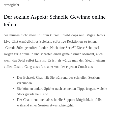
ermöglicht.
Der soziale Aspekt: Schnelle Gewinne online
teilen
Sie müssen nicht allein in Ihren kurzen Spiel‑Loops sein. Vegas Hero’s
Live‑Chat ermöglicht es Spielern, sofortige Reaktionen zu teilen:
„Gerade 500x getroffen!“ oder „Noch eine Serie!“ Diese Schnipsel
sorgen für Adrenalin und schaffen einen gemeinsamen Moment, auch
wenn das Spiel selbst kurz ist. Es ist, als würde man den Sieg in einem
vollen Casino-Gang ausrufen, aber von der eigenen Couch aus.
Der Echtzeit‑Chat hält Sie während der schnellen Sessions
verbunden.
Sie können andere Spieler nach schnellen Tipps fragen, welche
Slots gerade heiß sind.
Der Chat dient auch als schnelle Support‑Möglichkeit, falls
während einer Session etwas schiefgeht.