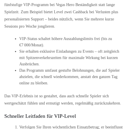
fünfstufige VIP‑Programm bei Vegas Hero Beständigkeit statt lange
Spielzeit. Zum Beispiel bietet Level zwei Cashback bei Verlusten plus
personalisierten Support – beides nützlich, wenn Sie mehrere kurze
Sessions pro Woche jonglieren.
VIP‑Status schaltet höhere Auszahlungslimits frei (bis zu
€7 000/Monat).
Sie erhalten exklusive Einladungen zu Events – oft zeitgleich
mit Spitzenverkehrszeiten für maximale Wirkung bei kurzen
Ausbrüchen.
Das Programm umfasst gestufte Belohnungen, die auf Spieler
abzielen, die schnell wiederkommen, anstatt den ganzen Tag
online zu bleiben.
Das VIP‑Erlebnis ist so gestaltet, dass auch schnelle Spieler sich
wertgeschätzt fühlen und ermutigt werden, regelmäßig zurückzukehren.
Schneller Leitfaden für VIP‑Level
Verfolgen Sie Ihren wöchentlichen Einsatzbetrag; er beeinflusst