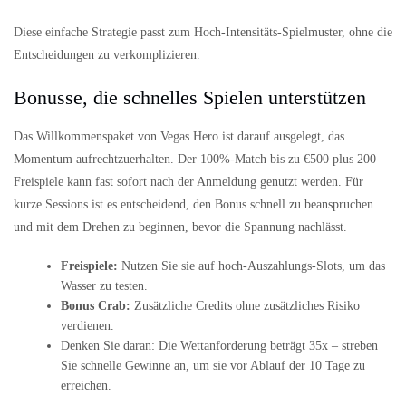
Diese einfache Strategie passt zum Hoch‑Intensitäts‑Spielmuster, ohne die
Entscheidungen zu verkomplizieren.
Bonusse, die schnelles Spielen unterstützen
Das Willkommenspaket von Vegas Hero ist darauf ausgelegt, das
Momentum aufrechtzuerhalten. Der 100%‑Match bis zu €500 plus 200
Freispiele kann fast sofort nach der Anmeldung genutzt werden. Für
kurze Sessions ist es entscheidend, den Bonus schnell zu beanspruchen
und mit dem Drehen zu beginnen, bevor die Spannung nachlässt.
Freispiele:
Nutzen Sie sie auf hoch‑Auszahlungs‑Slots, um das
Wasser zu testen.
Bonus Crab:
Zusätzliche Credits ohne zusätzliches Risiko
verdienen.
Denken Sie daran: Die Wettanforderung beträgt 35x – streben
Sie schnelle Gewinne an, um sie vor Ablauf der 10 Tage zu
erreichen.