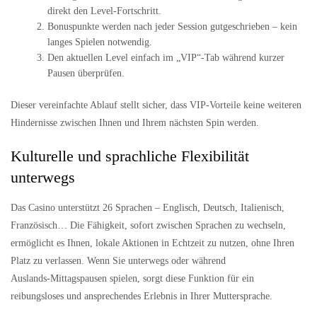
direkt den Level‑Fortschritt.
Bonuspunkte werden nach jeder Session gutgeschrieben – kein
langes Spielen notwendig.
Den aktuellen Level einfach im „VIP“-Tab während kurzer
Pausen überprüfen.
Dieser vereinfachte Ablauf stellt sicher, dass VIP‑Vorteile keine weiteren
Hindernisse zwischen Ihnen und Ihrem nächsten Spin werden.
Kulturelle und sprachliche Flexibilität
unterwegs
Das Casino unterstützt 26 Sprachen – Englisch, Deutsch, Italienisch,
Französisch… Die Fähigkeit, sofort zwischen Sprachen zu wechseln,
ermöglicht es Ihnen, lokale Aktionen in Echtzeit zu nutzen, ohne Ihren
Platz zu verlassen. Wenn Sie unterwegs oder während
Auslands‑Mittagspausen spielen, sorgt diese Funktion für ein
reibungsloses und ansprechendes Erlebnis in Ihrer Muttersprache.