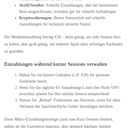
Skrill/Neteller:
Schnelle Einzahlungen, aber bei bestimmten
Boni ausgeschlossen; trotzdem gut für schnelle Aufladungen.
Kryptowährungen:
Bieten Anonymität und schnelle
Auszahlungen für technisch versierte Nutzer.
Die Mindesteinzahlung beträgt €10 – klein genug, um jede Session kurz
zu halten, aber groß genug, um mehrere Spins ohne sofortiges Nachladen
zu genießen.
Einzahlungen während kurzer Sessions verwalten
Halten Sie ein kleines Guthaben (z.B. €50) für spontane
Ausbrüche bereit.
Wenn Sie das tägliche €5‑Auszahlungs‑Limit (bei Nicht‑VIP)
erreichen, planen Sie Ihre nächste Session entsprechend.
Nutzen Sie „Reload“-Funktionen aus Aktionen, wenn Sie ohne
Verlassen der Spieloberfläche Gelder hinzufügen möchten.
Diese Mikro‑Einzahlungsstrategie passt zum Kurz‑Session‑Denken,
indem sie die Exposition begrenzt, aber dennoch häufiges Spielen