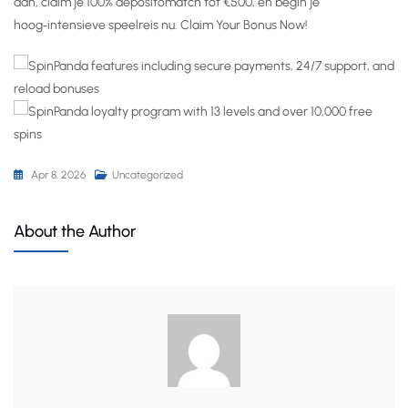
aan, claim je 100% depositomatch tot €500, en begin je
hoog‑intensieve speelreis nu. Claim Your Bonus Now!
Apr 8, 2026
Uncategorized
About the Author