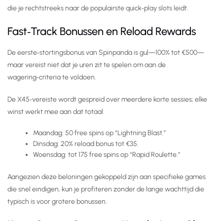
die je rechtstreeks naar de populairste quick‑play slots leidt.
Fast‑Track Bonussen en Reload Rewards
De eerste‑stortingsbonus van Spinpanda is gul—100% tot €500—
maar vereist niet dat je uren zit te spelen om aan de
wagering‑criteria te voldoen.
De X45‑vereiste wordt gespreid over meerdere korte sessies; elke
winst werkt mee aan dat totaal.
Maandag: 50 free spins op “Lightning Blast.”
Dinsdag: 20% reload bonus tot €35.
Woensdag: tot 175 free spins op “Rapid Roulette.”
Aangezien deze beloningen gekoppeld zijn aan specifieke games
die snel eindigen, kun je profiteren zonder de lange wachttijd die
typisch is voor grotere bonussen.