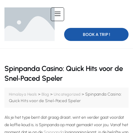
BOOK A TRIP !
Spinpanda Casino: Quick Hits voor de
Snel‑Paced Speler
>
>
>
Spinpanda Casino:
Himalaya Heals
Blog
Uncategorized
Quick Hits voor de Snel‑Paced Speler
Als je het type bent dat graag draait, wint en verder gaat voordat
de koffie koud is, is Spinpanda op maat gemaakt voor jou. Vanaf het
moment dat je op de
Spinpanda
loginpagina komt, is de belofte van