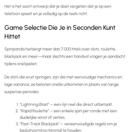
Het is het soort ontwerp dat je doet vergeten dat je op een
telefoon speelt en je volledig op de reels richt.
Game Selectie Die Je in Seconden Kunt
Hittet
Spinpanda herbergt meer dan 7.000 titels over slots, roulette,
blackjack en meer—maar slechts een handvol vragen je aandacht
tijdens snelspelen.
De slots die eruit springen, zijn die met eenvoudige mechanics en
lage variance; ze belonen snelle uitkomsten in plaats van lange
suspense‑periodes.
“Lightning Blast” – een‑lijn reel die direct uitbetaalt.
“Rapid Roulette” – een enkele spin per ronde met een
duidelijke winst of verlies.
“Fast‑Track Blackjack” – vereenvoudigde regels om je
besluitvorming minimal te houden.