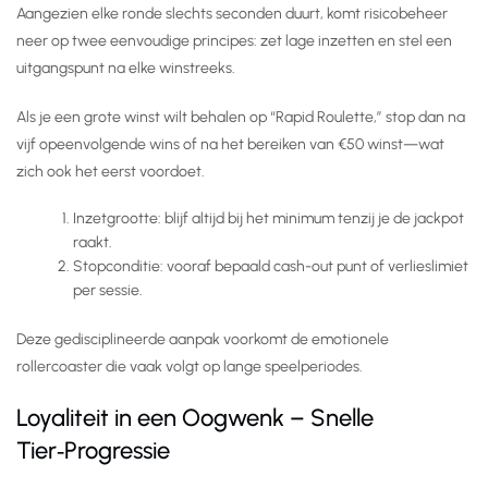
Aangezien elke ronde slechts seconden duurt, komt risicobeheer
neer op twee eenvoudige principes: zet lage inzetten en stel een
uitgangspunt na elke winstreeks.
Als je een grote winst wilt behalen op “Rapid Roulette,” stop dan na
vijf opeenvolgende wins of na het bereiken van €50 winst—wat
zich ook het eerst voordoet.
Inzetgrootte: blijf altijd bij het minimum tenzij je de jackpot
raakt.
Stopconditie: vooraf bepaald cash-out punt of verlieslimiet
per sessie.
Deze gedisciplineerde aanpak voorkomt de emotionele
rollercoaster die vaak volgt op lange speelperiodes.
Loyaliteit in een Oogwenk – Snelle
Tier‑Progressie